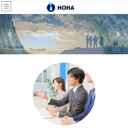
コ
ナ
ン
ビ
テ
ゲ
ン
ー
ツ
シ
へ
ョ
Previous
Next
ス
ン
キ
に
ッ
移
プ
動