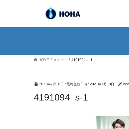
コ
ナ
ン
ビ
テ
ゲ
ン
ー
ツ
シ
へ
ョ
ス
ン
キ
に
ッ
移
HOME
メディア
4191094_s-1
プ
動
2021年7月10日
/ 最終更新日時 :
2021年7月10日
ho
4191094_s-1