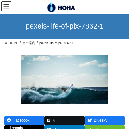
コ
ナ
ン
ビ
テ
ゲ
ン
ー
pexels-life-of-pix-7862-1
ツ
シ
へ
ョ
ス
ン
HOME
会社案内
pexels-life-of-pix-7862-1
キ
に
ッ
移
プ
動
Facebook
X
Bluesky
Threads