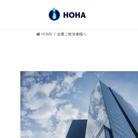
コ
ナ
ン
ビ
テ
ゲ
ン
ー
ツ
シ
HOME
企業ご担当者様へ
へ
ョ
ス
ン
キ
に
ッ
移
プ
動